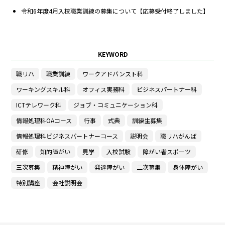
令和6年度4月入校職業訓練の募集について【応募受付終了しました】
KEYWORD
職リハ
職業訓練
ワークアドバンスト科
ワーキングスキル科
オフィス実務科
ビジネスパートナー科
ICTテレワーク科
ジョブ・コミュニケーション科
情報処理科OAコース
行事
式典
訓練生募集
情報処理科ビジネスパートナーコース
説明会
職リハがんば
研修
知的障がい
見学
入校試験
障がい者スポーツ
三次募集
精神障がい
発達障がい
二次募集
身体障がい
特別講座
会社説明会