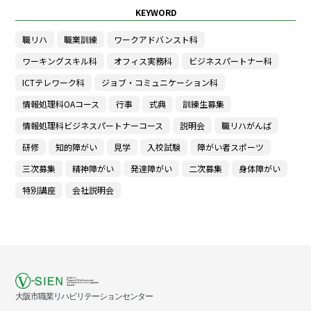
KEYWORD
職リハ
職業訓練
ワークアドバンスト科
ワーキングスキル科
オフィス実務科
ビジネスパートナー科
ICTテレワーク科
ジョブ・コミュニケーション科
情報処理科OAコース
行事
式典
訓練生募集
情報処理科ビジネスパートナーコース
説明会
職リハがんば
研修
知的障がい
見学
入校試験
障がい者スポーツ
三次募集
精神障がい
発達障がい
二次募集
身体障がい
特別講座
会社説明会
大阪市職業リハビリテーションセンター