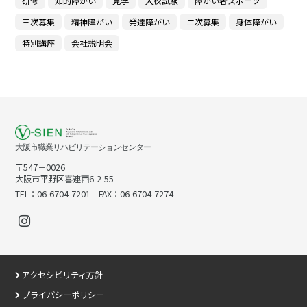
研修
知的障がい
見学
入校試験
障がい者スポーツ
三次募集
精神障がい
発達障がい
二次募集
身体障がい
特別講座
会社説明会
大阪市職業リハビリテーションセンター
〒547－0026
大阪市平野区喜連西6-2-55
TEL：06-6704-7201 FAX：06-6704-7274
アクセシビリティ方針
プライバシーポリシー