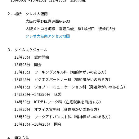
２．場所 クレオ大阪南
大阪市平野区喜連西6-2-33
大阪メトロ谷町線「喜連瓜破」駅1号出口 徒歩約5分
クレオ大阪南アクセス地図
３．タイムスケジュール
12時30分 受付開始
13時05分 開会
13時15分 ワーキングスキル科（知的障がいのある方）
13時45分 ビジネスパートナー科（知的障がいのある方）
14時15分 ジョブ・コミュニケーション科（発達障がいのある方）
14時35分～14時50分 休憩
14時50分 ICTテレワーク科（在宅就業を目指す方）
15時20分 オフィス実務科（身体障がいのある方）
15時50分 ワークアドバンスト科（精神障がいのある方）
16時10分～16時20分 閉会
４．申込方法