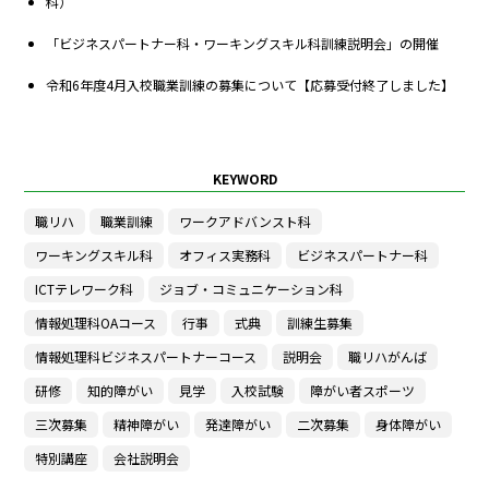
科）
「ビジネスパートナー科・ワーキングスキル科訓練説明会」の開催
令和6年度4月入校職業訓練の募集について【応募受付終了しました】
KEYWORD
職リハ
職業訓練
ワークアドバンスト科
ワーキングスキル科
オフィス実務科
ビジネスパートナー科
ICTテレワーク科
ジョブ・コミュニケーション科
情報処理科OAコース
行事
式典
訓練生募集
情報処理科ビジネスパートナーコース
説明会
職リハがんば
研修
知的障がい
見学
入校試験
障がい者スポーツ
三次募集
精神障がい
発達障がい
二次募集
身体障がい
特別講座
会社説明会